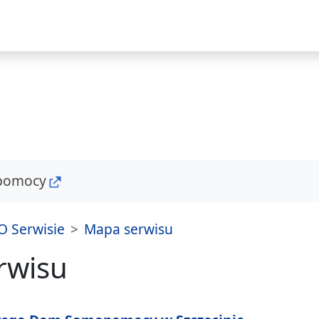
i strony
pomocy
O Serwisie
Mapa serwisu
rwisu