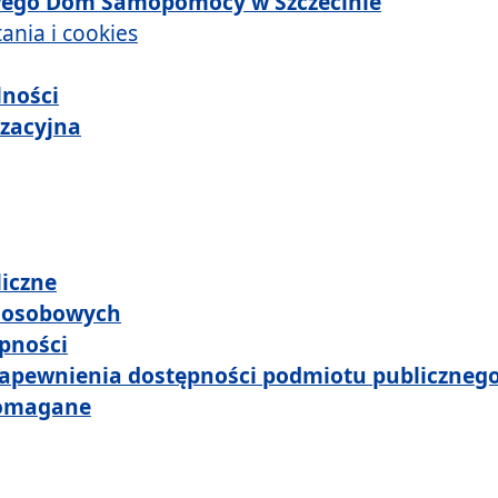
wego Dom Samopomocy w Szczecinie
ania i cookies
lności
izacyjna
iczne
 osobowych
pności
zapewnienia dostępności podmiotu publiczneg
omagane