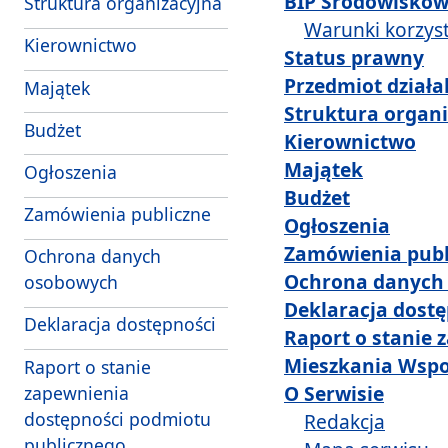
BIP Środowisko
Struktura organizacyjna
Warunki korzyst
Kierownictwo
Status prawny
Przedmiot działa
Majątek
Struktura organ
Budżet
Kierownictwo
Majątek
Ogłoszenia
Budżet
Zamówienia publiczne
Ogłoszenia
Zamówienia publ
Ochrona danych
Ochrona danych
osobowych
Deklaracja dostę
Deklaracja dostępności
Raport o stanie 
Mieszkania Wsp
Raport o stanie
O Serwisie
zapewnienia
dostępności podmiotu
Redakcja
publicznego