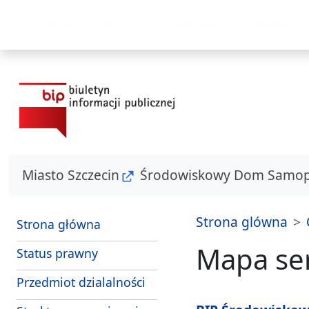
przejdź do głównego menu
przejdź do treśc
Dziennik zmian
Mapa serwisu
Redakcja
Miasto Szczecin
Środowiskowy Dom Samo
Strona glówna
Strona główna
Mapa se
Status prawny
Przedmiot dzialalności